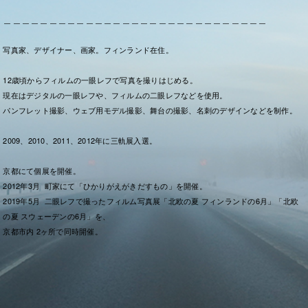
＿＿＿＿＿＿＿＿＿＿＿＿＿＿＿＿＿＿＿＿＿＿＿＿＿＿＿＿＿
写真家、デザイナー、画家。
フィンランド在住。
12歳頃からフィルムの一眼レフで写真を撮りはじめる。
現在はデジタルの一眼レフや、フィルムの二眼レフなどを使用。
パンフレット撮影、ウェブ用モデル撮影、
舞台の撮影、名刺のデザインなどを制作。
2009、2010、2011、2012年に三軌展入選。
京都にて個展を開催。
2012年3月 町家にて「ひかりがえがきだすもの」を開催。
2019年5月 二眼レフで撮ったフィルム写真展
「北欧の夏 フィンランドの6月」「北欧
の夏 スウェーデンの6月」を、
京都市内 2ヶ所で同時開催。