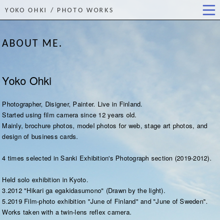
YOKO OHKI / PHOTO WORKS
ABOUT ME.
Yoko Ohki
Photographer, Disigner, Painter. Live in Finland.
Started using film camera since 12 years old.
Mainly, brochure photos, model photos for web, stage art photos, and
design of business cards.
4 times selected in Sanki Exhibition's Photograph section (2019-2012).
Held solo exhibition in Kyoto.
3.2012 "Hikari ga egakidasumono" (Drawn by the light).
5.2019 Film-photo exhibition "June of Finland" and "June of Sweden".
Works taken with a twin-lens reflex camera.